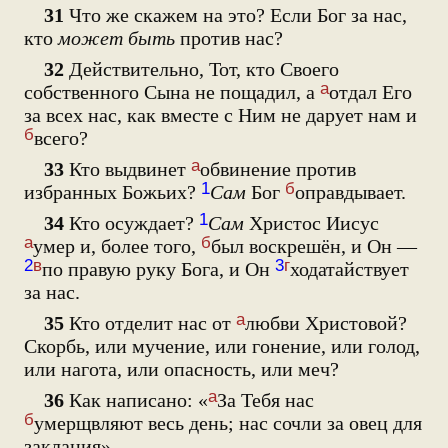
31
Что же скажем на это? Если Бог за нас,
кто
может быть
против нас?
32
Действительно, Тот, кто Своего
а
собственного Сына не пощадил, а
отдал Его
за всех нас, как вместе с Ним не дарует нам и
б
всего?
а
33
Кто выдвинет
обвинение против
1
б
избранных Божьих?
Сам
Бог
оправдывает.
1
34
Кто осуждает?
Сам
Христос Иисус
а
б
умер и, более того,
был воскрешён, и Он —
2
в
3
г
по правую руку Бога, и Он
ходатайствует
за нас.
а
35
Кто отделит нас от
любви Христовой?
Скорбь, или мучение, или гонение, или голод,
или нагота, или опасность, или меч?
а
36
Как написано: «
За Тебя нас
б
умерщвляют весь день; нас сочли за овец для
заклания».