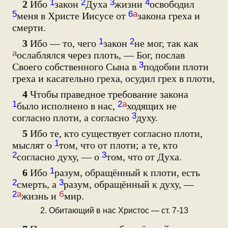
1
2
3
4
2
Ибо
закон
Духа
жизни
освободил
5
6
а
меня в Христе Иисусе от
закона греха и
смерти.
1
2
3
Ибо — то, чего
закон
не мог, так как
а
ослаблялся через плоть, — Бог, послав
3
Своего собственного Сына в
подобии плоти
греха и касательно греха, осудил грех в плоти,
4
Чтобы праведное требование закона
1
2
а
было исполнено в нас,
ходящих не
3
согласно плоти, а согласно
духу.
5
Ибо те, кто существует согласно плоти,
1
мыслят о
том, что от плоти; а те, кто
2
3
согласно духу, — о
том, что от Духа.
1
6
Ибо
разум, обращённый к плоти, есть
2
3
смерть, а
разум, обращённый к духу, —
2
а
б
жизнь и
мир.
2. Обитающий в нас Христос — ст. 7-13