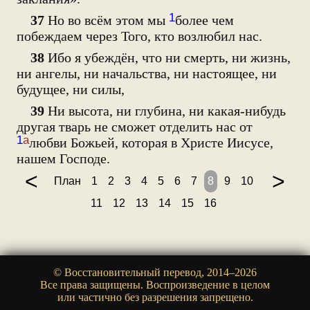
1
37
Но во всём этом мы
более чем
побеждаем через Того, кто возлюбил нас.
38
Ибо я убеждён, что ни смерть, ни жизнь,
ни ангелы, ни начальства, ни настоящее, ни
будущее, ни силы,
39
Ни высота, ни глубина, ни какая-нибудь
другая тварь не сможет отделить нас от
1
а
любви Божьей, которая в Христе Иисусе,
нашем Господе.
<
>
План
1
2
3
4
5
6
7
8
9
10
11
12
13
14
15
16
© Восстановительный перевод, 2014–2026
Все права защищены. Воспроизведение в целом
или частично без разрешения запрещено.