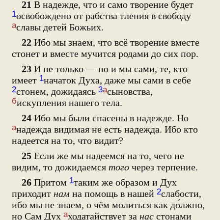
21
В надежде, что и само творение будет
1
освобождено от рабства тления в свободу
а
славы детей Божьих.
22
Ибо мы знаем, что всё творение вместе
стонет и вместе мучится родами до сих пор.
23
И не только — но и мы сами, те, кто
1
имеет
начаток Духа, даже мы сами в себе
2
3
а
стонем, дожидаясь
сыновства,
б
искупления нашего тела.
24
Ибо мы были спасены в надежде. Но
а
надежда видимая не есть надежда. Ибо кто
надеется на то, что видит?
25
Если же мы надеемся на то, чего не
видим, то дожидаемся
того
через терпение.
1
26
Притом
таким же образом и Дух
2
приходит
нам
на помощь в нашей
слабости,
ибо мы не знаем, о чём молиться как до́лжно,
а
но Сам Дух
ходатайствует за
нас
стонами