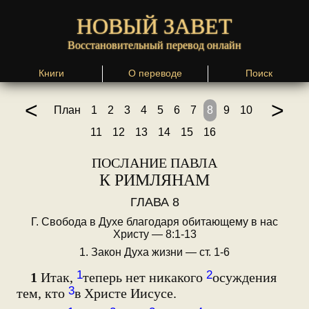
НОВЫЙ ЗАВЕТ
Восстановительный перевод онлайн
Книги
О переводе
Поиск
<
>
План
1
2
3
4
5
6
7
8
9
10
11
12
13
14
15
16
ПОСЛАНИЕ ПАВЛА
К РИМЛЯНАМ
ГЛАВА 8
Г. Свобода в Духе благодаря обитающему в нас
Христу — 8:1-13
1. Закон Духа жизни — ст. 1-6
1
2
1
Итак,
теперь нет никакого
осуждения
3
тем, кто
в Христе Иисусе.