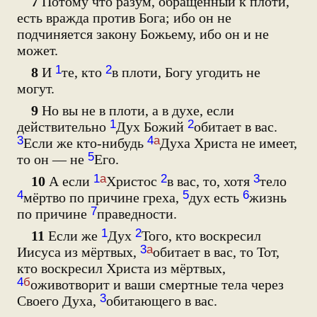
7
Потому что разум, обращённый к плоти,
есть вражда против Бога; ибо он не
подчиняется закону Божьему, ибо он и не
может.
1
2
8
И
те, кто
в плоти, Богу угодить не
могут.
9
Но вы не в плоти, а в духе, если
1
2
действительно
Дух Божий
обитает в вас.
3
4
а
Если же кто-нибудь
Духа Христа не имеет,
5
то он — не
Его.
1
а
2
3
10
А если
Христос
в вас, то, хотя
тело
4
5
6
мёртво по причине греха,
дух есть
жизнь
7
по причине
праведности.
1
2
11
Если же
Дух
Того, кто воскресил
3
а
Иисуса из мёртвых,
обитает в вас, то Тот,
кто воскресил Христа из мёртвых,
4
б
оживотворит и ваши смертные тела через
3
Своего Духа,
обитающего в вас.