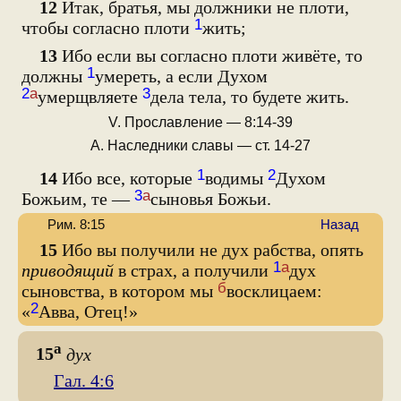
12
Итак, братья, мы должники не плоти,
1
чтобы согласно плоти
жить;
13
Ибо если вы согласно плоти живёте, то
1
должны
умереть, а если Духом
2
а
3
умерщвляете
дела тела, то будете жить.
V. Прославление — 8:14-39
А. Наследники славы — ст. 14-27
1
2
14
Ибо все, которые
водимы
Духом
3
а
Божьим, те —
сыновья Божьи.
Рим. 8:15
Назад
15
Ибо вы получили не дух рабства, опять
1
а
приводящий
в страх, а получили
дух
б
сыновства, в котором мы
восклицаем:
2
«
Авва, Отец!»
а
15
дух
Гал. 4:6