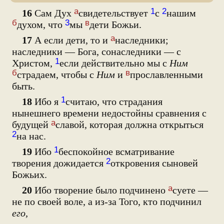
а
1
2
16
Сам Дух
свидетельствует
с
нашим
б
3
в
духом, что
мы
дети Божьи.
а
17
А если дети, то и
наследники;
наследники — Бога, сонаследники — с
1
Христом,
если действительно мы с
Ним
б
в
страдаем, чтобы с
Ним
и
прославленными
быть.
1
18
Ибо я
считаю, что страдания
нынешнего времени недостойны сравнения с
а
будущей
славой, которая должна открыться
2
на нас.
1
19
Ибо
беспокойное всматривание
2
творения дожидается
откровения сыновей
Божьих.
а
20
Ибо творение было подчинено
суете —
не по своей воле, а из-за Того, кто подчинил
его,