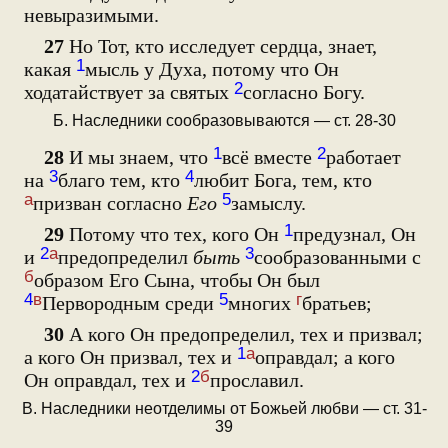
невыразимыми.
27
Но Тот, кто исследует сердца, знает,
1
какая
мысль у Духа, потому что Он
2
ходатайствует за святых
согласно Богу.
Б. Наследники сообразовываются — ст. 28-30
1
2
28
И мы знаем, что
всё вместе
работает
3
4
на
благо тем, кто
любит Бога, тем, кто
а
5
призван согласно
Его
замыслу.
1
29
Потому что тех, кого Он
предузнал, Он
2
а
3
и
предопределил
быть
сообразованными с
б
образом Его Сына, чтобы Он был
4
в
5
г
Первородным среди
многих
братьев;
30
А кого Он предопределил, тех и призвал;
1
а
а кого Он призвал, тех и
оправдал; а кого
2
б
Он оправдал, тех и
прославил.
В. Наследники неотделимы от Божьей любви — ст. 31-
39