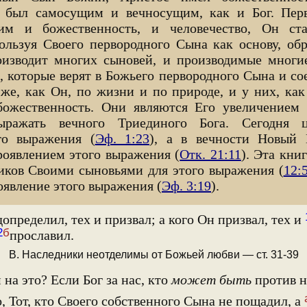
н был самосущим и вечносущим, как и Бог. Пе
м и божественность, и человечество, Он ста
ользуя Своего первородного Сына как основу, обр
роизводит многих сыновей, и производимые мног
 которые верят в Божьего первородного Сына и со
же, как Он, по жизни и по природе, и у них, как 
 божественность. Они являются Его увеличением
ыражать вечного Триединого Бога. Сегодня ц
го выражения (
Эф. 1:23
), а в вечности Новый 
оявлением этого выражения (
Отк. 21:11
). Эта кни
иков Своими сыновьями для этого выражения (
12:
оявление этого выражения (
Эф. 3:19
).
определил, тех и призвал; а кого Он призвал, тех и
2
б
прославил.
В. Наследники неотделимы от Божьей любви — ст. 31-39
на это? Если Бог за нас, кто
может быть
против н
 Тот, кто Своего собственного Сына не пощадил, а