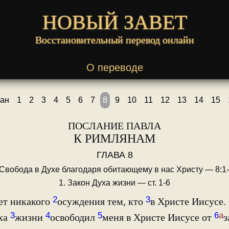
НОВЫЙ ЗАВЕТ
Восстановительный перевод онлайн
О переводе
ан
1
2
3
4
5
6
7
8
9
10
11
12
13
14
15
ПОСЛАНИЕ ПАВЛА
К РИМЛЯНАМ
ГЛАВА 8
 Свобода в Духе благодаря обитающему в нас Христу — 8:1
1. Закон Духа жизни — ст. 1-6
2
3
ет никакого
осуждения тем, кто
в Христе Иисусе.
3
4
5
6
а
ха
жизни
освободил
меня в Христе Иисусе от
з