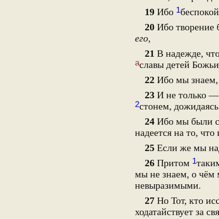
1
19
Ибо
беспокой
20
Ибо творение 
его,
21
В надежде, что
а
славы детей Божьи
22
Ибо мы знаем, 
23
И не только — 
2
стонем, дожидаяс
24
Ибо мы были с
надеется на то, что
25
Если же мы над
1
26
Притом
таки
мы не знаем, о чём
невыразимыми.
27
Но Тот, кто ис
ходатайствует за с