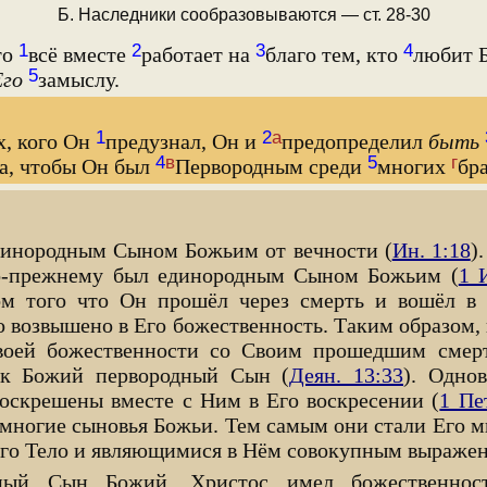
Б. Наследники сообразовываются — ст. 28-30
1
2
3
4
то
всё вместе
работает на
благо тем, кто
любит Б
5
Его
замыслу.
1
2
а
х, кого Он
предузнал, Он и
предопределил
быть
4
в
5
г
а, чтобы Он был
Первородным среди
многих
бра
динородным Сыном Божьим от вечности (
Ин. 1:18
)
о-прежнему был единородным Сыном Божьим (
1 
ом того что Он прошёл через смерть и вошёл в 
о возвышено в Его божественность. Таким образом,
оей божественности со Своим прошедшим смерт
ак Божий первородный Сын (
Деян. 13:33
). Одно
оскрешены вместе с Ним в Его воскресении (
1 Пет
 многие сыновья Божьи. Тем самым они стали Его м
го Тело и являющимися в Нём совокупным выражен
ный Сын Божий, Христос имел божественнос