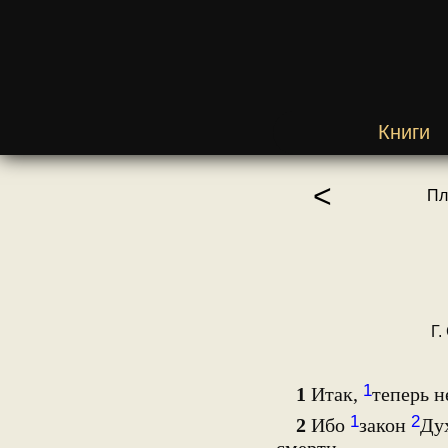
Книги
<
Пл
Г.
1
1
Итак,
теперь н
1
2
2
Ибо
закон
Ду