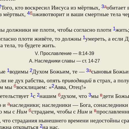
2
3
а
Того, кто воскресил Иисуса из мёртвых,
обитает в
4
б
з мёртвых,
оживотворит и ваши смертные тела че
1
мы должники не плоти, чтобы согласно плоти
жить
1
огласно плоти живёте, то должны
умереть, а если 
а тела, то будете жить.
V. Прославление — 8:14-39
А. Наследники славы — ст. 14-27
1
2
3
а
рые
водимы
Духом Божьим, те —
сыновья Божьи
и не дух рабства, опять
приводящий
в страх, а по
б
2
ом мы
восклицаем: «
Авва, Отец!»
1
2
б
3
в
етельствует
с
нашим
духом, что
мы
дети Божь
а
о и
наследники; наследники — Бога, сонаследники
б
в
о мы с
Ним
страдаем, чтобы с
Ним
и
прославленн
, что страдания нынешнего времени недостойны ср
2
олжна открыться
на нас.