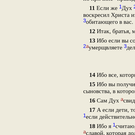
1
11
Если же
Дух
воскресил Христа и
3
обитающего в вас.
12
Итак, братья, 
13
Ибо если вы с
2
а
3
умерщвляете
дел
14
Ибо все, кото
15
Ибо вы получил
сыновства, в котор
а
16
Сам Дух
свид
17
А если дети, т
1
если действительн
1
18
Ибо я
считаю
а
славой, которая д