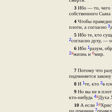
смерти.
3
Ибо — то, чего
собственного Сына
4
Чтобы праведно
3
плоти, а согласно
5
Ибо те, кто сущ
2
согласно духу, — 
1
6
Ибо
разум, об
2
а
б
жизнь и
мир.
7
Потому что разу
подчиняется закону
1
2
8
И
те, кто
в пл
9
Но вы не в плот
4
а
кто-нибудь
Духа 
1
а
10
А если
Хрис
7
по причине
правед