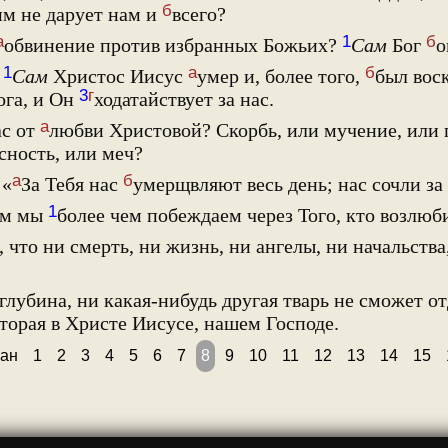
б
им не дарует нам и
всего?
а
1
б
обвинение против избранных Божьих?
Сам
Бог
о
1
а
б
?
Сам
Христос Иисус
умер и, более того,
был вос
3
г
ога, и Он
ходатайствует за нас.
а
ас от
любви Христовой? Скорбь, или мучение, или г
сность, или меч?
а
б
 «
За Тебя нас
умерщвляют весь день; нас сочли за 
1
ом мы
более чем побеждаем через Того, кто возлюби
 что ни смерть, ни жизнь, ни ангелы, ни начальства
глубина, ни какая-нибудь другая тварь не сможет от
торая в Христе Иисусе, нашем Господе.
ан
1
2
3
4
5
6
7
8
9
10
11
12
13
14
15