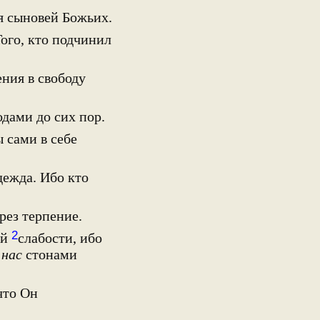
я сыновей Божьих.
Того, кто подчинил
ения в свободу
одами до сих пор.
 сами в себе
дежда. Ибо кто
рез терпение.
2
ей
слабости, ибо
а
нас
стонами
что Он