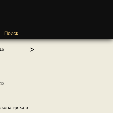
Поиск
>
16
-13
акона греха и