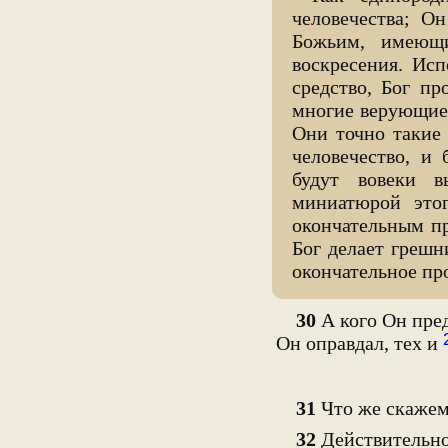
человечества; О
Божьим, имеющи
воскресения. Исп
средство, Бог п
многие верующие,
Они точно такие 
человечество, и
будут вовеки в
миниатюрой это
окончательным пр
Бог делает грешн
окончательное пр
30
А кого Он пред
Он оправдал, тех и
31
Что же скажем 
32
Действительно,