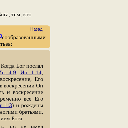
ога, тем, кто
Назад
3
сообразованными
тьев;
. Когда Бог послал
Ин. 4:9
;
Ин. 1:14
;
воскресение, Его
 в воскресении Он
ь и воскресение
временно все Его
. 1:3
) и рождены
ногими братьями,
ием Бога.
ть, но не имел