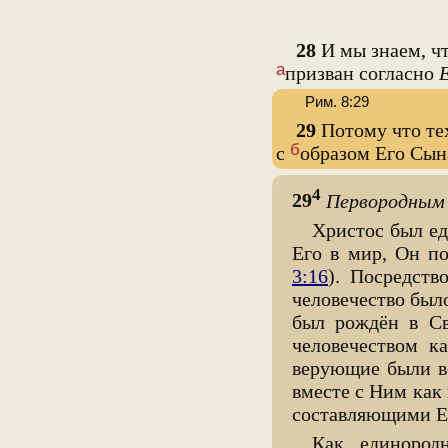
28
И мы знаем, ч
а
призван согласно
Рим. 8:29
29
Потому что те
б
с
образом Его Сын
4
29
Первородным
Христос был е
Его в мир, Он п
3:16
). Посредств
человечество был
был рождён в Св
человечеством к
верующие были в
вместе с Ним как
составляющими Е
Как единород