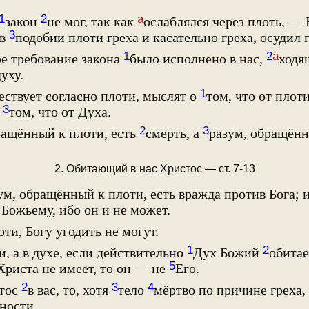
1
2
а
закон
не мог, так как
ослаблялся через плоть, — 
3
 в
подобии плоти греха и касательно греха, осудил г
1
2
а
е требование закона
было исполнено в нас,
ходя
духу.
1
ествует согласно плоти, мыслят о
том, что от плоти
3
о
том, что от Духа.
2
3
ращённый к плоти, есть
смерть, а
разум, обращённ
2. Обитающий в нас Христос — ст. 7-13
м, обращённый к плоти, есть вражда против Бога; и
 Божьему, ибо он и не может.
оти, Богу угодить не могут.
1
2
и, а в духе, если действительно
Дух Божий
обитае
5
Христа не имеет, то он — не
Его.
2
3
4
тос
в вас, то, хотя
тело
мёртво по причине греха,
ности.