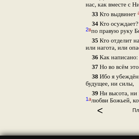
нас, как вместе с Н
33
Кто выдвинет
34
Кто осуждает
2
в
по правую руку Б
35
Кто отделит н
или нагота, или опа
36
Как написано:
37
Но во всём эт
38
Ибо я убеждён,
будущее, ни силы,
39
Ни высота, ни 
1
а
любви Божьей, ко
<
Пл