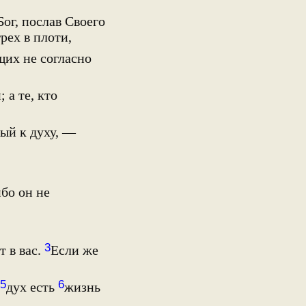
Бог, послав Своего
рех в плоти,
щих не согласно
; а те, кто
ый к духу, —
бо он не
3
т в вас.
Если же
5
6
дух есть
жизнь