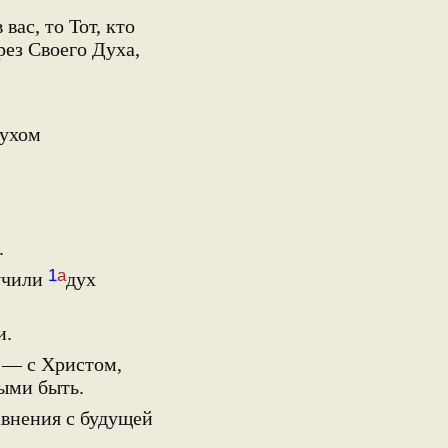
 вас, то Тот, кто
рез Своего Духа,
;
Духом
.
1
а
лучили
дух
и.
 — с Христом,
ыми быть.
авнения с будущей