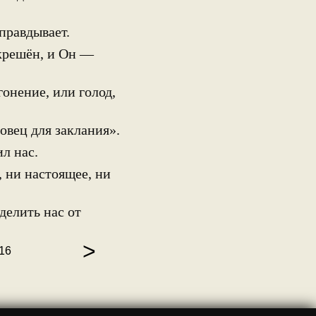
правдывает.
крешён, и Он —
онение, или голод,
овец для заклания».
л нас.
, ни настоящее, ни
делить нас от
>
16