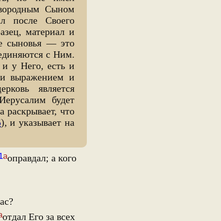
рвородным Сыном
л после Своего
азец, материал и
ие сыновья — это
единяются с Ним.
и у Него, есть и
 и выражением и
ерковь является
Иерусалим будет
га раскрывает, что
5
), и указывает на
1
а
оправдал; а кого
ас?
а
отдал Его за всех