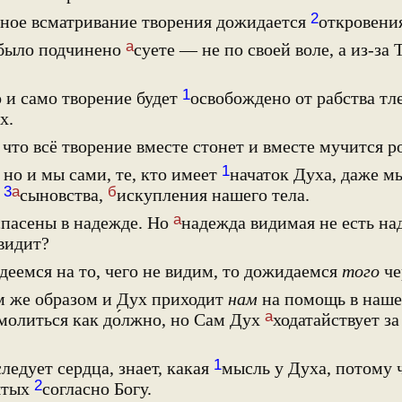
2
ное всматривание творения дожидается
откровени
а
было подчинено
суете — не по своей воле, а из-за 
1
 и само творение будет
освобождено от рабства тл
х.
что всё творение вместе стонет и вместе мучится р
1
но и мы сами, те, кто имеет
начаток Духа, даже мы
3
а
б
ь
сыновства,
искупления нашего тела.
а
пасены в надежде. Но
надежда видимая не есть на
 видит?
еемся на то, чего не видим, то дожидаемся
того
че
м же образом и Дух приходит
нам
на помощь в наш
а
 молиться как до́лжно, но Сам Дух
ходатайствует з
1
следует сердца, знает, какая
мысль у Духа, потому 
2
вятых
согласно Богу.