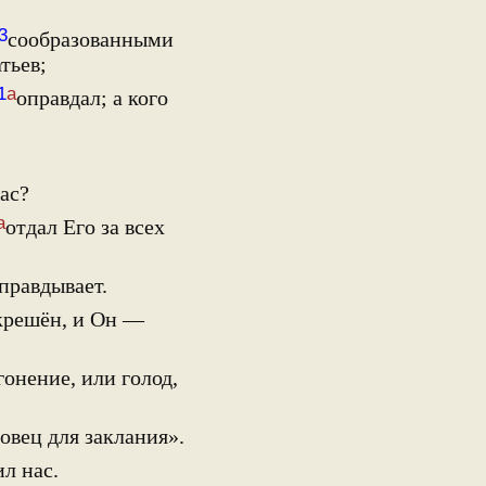
3
сообразованными
тьев;
1
а
оправдал; а кого
ас?
а
отдал Его за всех
правдывает.
крешён, и Он —
онение, или голод,
овец для заклания».
л нас.