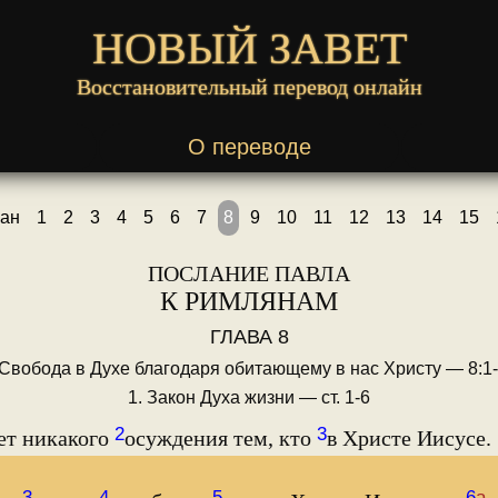
НОВЫЙ ЗАВЕТ
Восстановительный перевод онлайн
О переводе
ан
1
2
3
4
5
6
7
8
9
10
11
12
13
14
15
ПОСЛАНИЕ ПАВЛА
К РИМЛЯНАМ
ГЛАВА 8
 Свобода в Духе благодаря обитающему в нас Христу — 8:1
1. Закон Духа жизни — ст. 1-6
2
3
ет никакого
осуждения тем, кто
в Христе Иисусе.
3
4
5
6
а