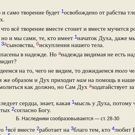
1
 и само творение будет
освобождено от рабства тл
х.
что всё творение вместе стонет и вместе мучится р
1
но и мы сами, те, кто имеет
начаток Духа, даже мы
3
а
б
ь
сыновства,
искупления нашего тела.
а
пасены в надежде. Но
надежда видимая не есть на
 видит?
еемся на то, чего не видим, то дожидаемся
того
че
м же образом и Дух приходит
нам
на помощь в наш
а
 молиться как до́лжно, но Сам Дух
ходатайствует з
1
следует сердца, знает, какая
мысль у Духа, потому 
2
вятых
согласно Богу.
Б. Наследники сообразовываются — ст. 28-30
1
2
3
4
то
всё вместе
работает на
благо тем, кто
любит Б