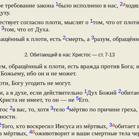
1
2
а
е требование закона
было исполнено в нас,
ходя
духу.
1
ествует согласно плоти, мыслят о
том, что от плоти
3
о
том, что от Духа.
2
3
ращённый к плоти, есть
смерть, а
разум, обращённ
2. Обитающий в нас Христос — ст. 7-13
м, обращённый к плоти, есть вражда против Бога; и
 Божьему, ибо он и не может.
оти, Богу угодить не могут.
1
2
и, а в духе, если действительно
Дух Божий
обитае
5
Христа не имеет, то он — не
Его.
2
3
4
тос
в вас, то, хотя
тело
мёртво по причине греха,
ности.
2
3
а
Того, кто воскресил Иисуса из мёртвых,
обитает в
4
б
з мёртвых,
оживотворит и ваши смертные тела че