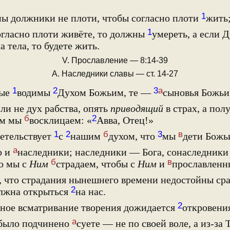
1
мы должники не плоти, чтобы согласно плоти
жить
1
огласно плоти живёте, то должны
умереть, а если 
а тела, то будете жить.
V. Прославление — 8:14-39
А. Наследники славы — ст. 14-27
1
2
3
а
рые
водимы
Духом Божьим, те —
сыновья Божьи
и не дух рабства, опять
приводящий
в страх, а по
б
2
ом мы
восклицаем: «
Авва, Отец!»
1
2
б
3
в
етельствует
с
нашим
духом, что
мы
дети Божь
а
о и
наследники; наследники — Бога, сонаследники
б
в
о мы с
Ним
страдаем, чтобы с
Ним
и
прославленн
, что страдания нынешнего времени недостойны ср
2
олжна открыться
на нас.
2
ное всматривание творения дожидается
откровени
а
было подчинено
суете — не по своей воле, а из-за 