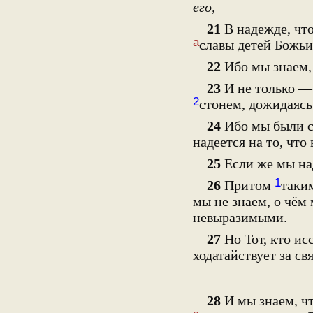
его,
21
В надежде, что
а
славы детей Божьи
22
Ибо мы знаем, 
23
И не только — 
2
стонем, дожидаяс
24
Ибо мы были с
надеется на то, что
25
Если же мы над
1
26
Притом
таки
мы не знаем, о чём
невыразимыми.
27
Но Тот, кто ис
ходатайствует за с
28
И мы знаем, ч