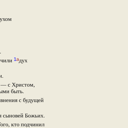
;
Духом
.
1
а
лучили
дух
и.
 — с Христом,
ыми быть.
авнения с будущей
я сыновей Божьих.
Того, кто подчинил