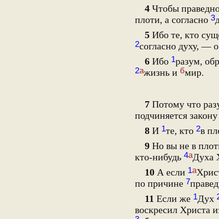
4
Чтобы праведно
3
плоти, а согласно
5
Ибо те, кто сущ
2
согласно духу, — 
1
6
Ибо
разум, об
2
а
б
жизнь и
мир.
7
Потому что разу
подчиняется закону
1
2
8
И
те, кто
в пл
9
Но вы не в плот
4
а
кто-нибудь
Духа 
1
а
10
А если
Хрис
7
по причине
правед
1
11
Если же
Дух
воскресил Христа и