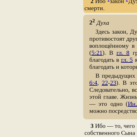
2
Ибо
закон
Ду
смерти.
2
2
Духа
Здесь закон, Д
противостоят дру
воплощённому в н
(
5:21
). В
гл. 8
гр
благодать в
гл. 5
я
благодать и котор
В предыдущих 
6:4
,
22
-
23
). В э
Следовательно, в
этой главе. Жизн
— это одно (
Ин.
можно посредств
3
Ибо — то, чего
собственного Сына