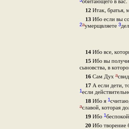
3
обитающего в вас.
12
Итак, братья, 
13
Ибо если вы с
2
а
3
умерщвляете
дел
14
Ибо все, кото
15
Ибо вы получил
сыновства, в котор
а
16
Сам Дух
свид
17
А если дети, т
1
если действительн
1
18
Ибо я
считаю
а
славой, которая д
1
19
Ибо
беспокой
20
Ибо творение 