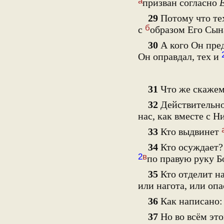
а
призван согласно
29
Потому что те
б
с
образом Его Сын
30
А кого Он пред
Он оправдал, тех и
31
Что же скажем 
32
Действительно,
нас, как вместе с Н
33
Кто выдвинет
34
Кто осуждает
2
в
по правую руку Б
35
Кто отделит н
или нагота, или опа
36
Как написано:
37
Но во всём эт