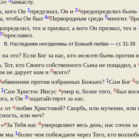
5
Его
замыслу.
1
2
а
х, кого Он
предузнал, Он и
предопределил
быть
4
в
5
г
а, чтобы Он был
Первородным среди
многих
бра
определил, тех и призвал; а кого Он призвал, тех и
2
б
прославил.
В. Наследники неотделимы от Божьей любви — ст. 31-39
на это? Если Бог за нас, кто
может быть
против н
 Тот, кто Своего собственного Сына не пощадил, а
б
им не дарует нам и
всего?
а
1
б
обвинение против избранных Божьих?
Сам
Бог
о
1
а
б
?
Сам
Христос Иисус
умер и, более того,
был вос
3
г
ога, и Он
ходатайствует за нас.
а
ас от
любви Христовой? Скорбь, или мучение, или г
сность, или меч?
а
б
 «
За Тебя нас
умерщвляют весь день; нас сочли за 
1
ом мы
более чем побеждаем через Того, кто возлюби