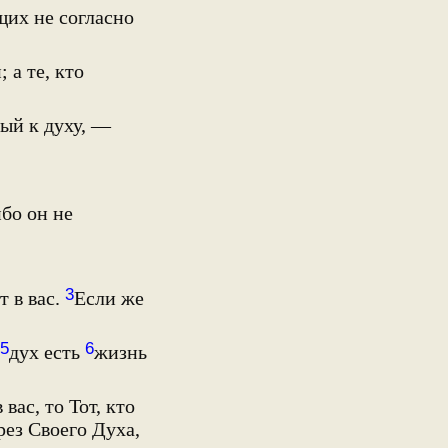
щих не согласно
; а те, кто
ый к духу, —
бо он не
3
т в вас.
Если же
5
6
дух есть
жизнь
 вас, то Тот, кто
рез Своего Духа,