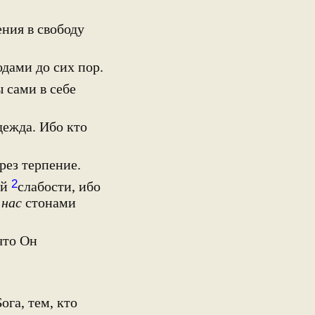
ения в свободу
одами до сих пор.
 сами в себе
дежда. Ибо кто
рез терпение.
2
ей
слабости, ибо
а
нас
стонами
что Он
ога, тем, кто