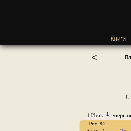
Книги
<
Пл
Г.
1
1
Итак,
теперь н
Рим. 8:2
1
2