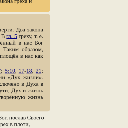
акона греха и
мерти. Два закона
. В
гл. 5
греху, т. е.
щённый в нас Бог
. Таким образом,
площён в нас как
7
;
5:10
,
17
-
18
,
21
;
нии «Дух жизни».
ключено в Духа в
ути, Дух и жизнь
отворённую жизнь
Бог, послав Своего
рех в плоти,