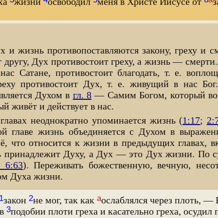
ха
жизни
освободил
меня в Христе Иисусе от
з
ух и жизнь противопоставляются закону, греху и с
г другу, Дух противостоит греху, а жизнь — смерти
ас Сатане, противостоит благодать, т. е. вопло
еху противостоит Дух, т. е. живущий в нас Бог
вляется Духом в
гл. 8
— Самим Богом, который во
ый живёт и действует в нас.
главах неоднократно упоминается жизнь (
1:17
;
2:
той главе жизнь объединяется с Духом в выраже
сё, что относится к жизни в предыдущих главах, в
ь принадлежит Духу, а Дух — это Дух жизни. По с
 6:63
). Переживать божественную, вечную, нес
ом Духа жизни.
1
2
а
закон
не мог, так как
ослаблялся через плоть, — 
3
 в
подобии плоти греха и касательно греха, осудил г