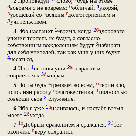
2
Проповедуй
слово;
будь наготове
3
б
4
вовремя
и
не вовремя;
обличай,
укоряй,
в
5
г
увещевай со
всяким
долготерпением и
д
учительством.
1
а
2
б
3
Ибо настанет
время, когда
здорового
учения терпеть не будут, а согласно
3
собственным вожделениям будут
набирать
для себя учителей, так как уши у них будут
4
чесаться,
1
2
а
4
И от
истины уши
отвратят, и
3
б
совратятся к
мифам.
а
б
5
Но ты будь
трезвым во всём,
терпи зло,
в
1
исполняй работу
благовестника,
полностью
2
г
соверши своё
служение.
1
а
6
Ибо я уже
изливаюсь, и настаёт время
2
б
моего
ухода.
1
а
2
б
7
Добрым сражением я сражался,
бег
в
окончил,
веру сохранил.