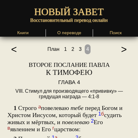
НОВЫЙ ЗАВЕТ
Восстановительный перевод онлайн
Книги
О переводе
Поиск
<
>
План
1
2
3
4
ВТОРОЕ ПОСЛАНИЕ ПАВЛА
К ТИМОФЕЮ
ГЛАВА 4
VIII. Стимул для производящего «прививку» —
грядущая награда — 4:1-8
а
1
Строго
повелеваю
тебе
перед Богом и
1
б
Христом Иисусом, который будет
судить
2
живых и мёртвых, и
повелеваю
Его
в
г
явлением и Его
царством:
1
а
2