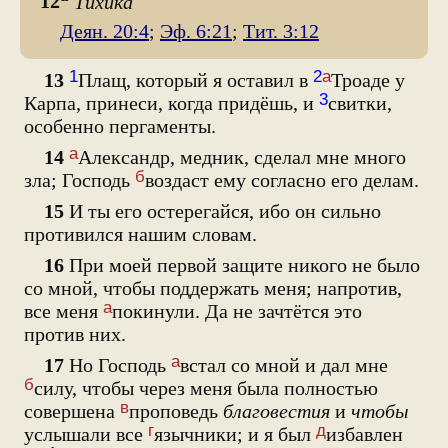
12
Тихика
Деян. 20:4
;
Эф. 6:21
;
Тит. 3:12
1
2
а
13
Плащ, который я оставил в
Троаде у
3
Карпа, принеси, когда придёшь, и
свитки,
особенно пергаменты.
а
14
Александр, медник, сделал мне много
б
зла; Господь
воздаст ему согласно его делам.
15
И ты его остерегайся, ибо он сильно
противился нашим словам.
16
При моей первой защите никого не было
со мной, чтобы поддержать меня; напротив,
а
все меня
покинули. Да не зачтётся это
против них.
а
17
Но Господь
встал со мной и дал мне
б
силу, чтобы через меня была полностью
в
совершена
проповедь
благовестия
и
чтобы
г
д
услышали все
язычники; и я был
избавлен