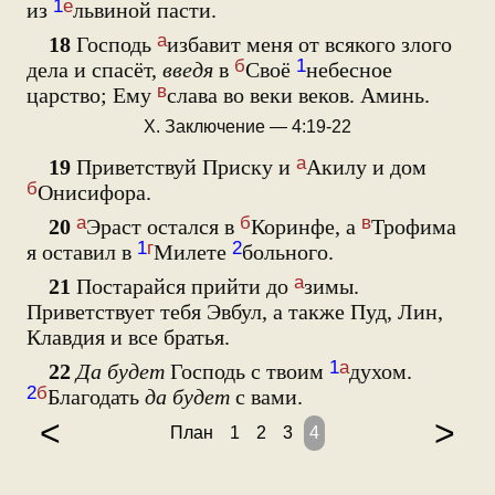
1
е
из
львиной пасти.
а
18
Господь
избавит меня от всякого злого
б
1
дела и спасёт,
введя
в
Своё
небесное
в
царство; Ему
слава во веки веков. Аминь.
X. Заключение — 4:19-22
а
19
Приветствуй Приску и
Акилу и дом
б
Онисифора.
а
б
в
20
Эраст остался в
Коринфе, а
Трофима
1
г
2
я оставил в
Милете
больного.
а
21
Постарайся прийти до
зимы.
Приветствует тебя Эвбул, а также Пуд, Лин,
Клавдия и все братья.
1
а
22
Да будет
Господь с твоим
духом.
2
б
Благодать
да будет
с вами.
<
>
План
1
2
3
4