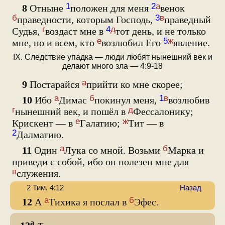
1
2
а
8
Отныне
положен для меня
венок
б
3
в
праведности, которым Господь,
праведный
г
4
д
Судья,
воздаст мне в
тот день, и не только
е
5
ж
мне, но и всем, кто
возлюбил Его
явление.
IX. Следствие упадка — люди любят нынешний век и
делают много зла — 4:9-18
а
9
Постарайся
прийти ко мне скорее;
а
б
1
в
10
Ибо
Димас
покинул меня,
возлюбив
г
д
нынешний век, и пошёл в
Фессалонику;
е
ж
Крискент — в
Галатию;
Тит — в
2
Далматию.
а
б
11
Один
Лука со мной. Возьми
Марка и
приведи с собой, ибо он полезен мне для
в
служения.
2 Тим. 4:12
Назад
а
б
12
А
Тихика я послал в
Эфес.
а