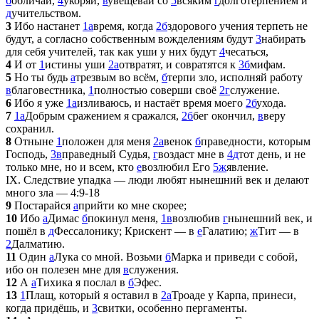
б
обличай,
4
укоряй,
в
увещевай со
5
всяким
г
долготерпением и
д
учительством.
3
Ибо настанет
1
а
время, когда
2
б
здорового учения терпеть не
будут, а согласно собственным вожделениям будут
3
набирать
для себя учителей, так как уши у них будут
4
чесаться,
4
И от
1
истины уши
2
а
отвратят, и совратятся к
3
б
мифам.
5
Но ты будь
а
трезвым во всём,
б
терпи зло, исполняй работу
в
благовестника,
1
полностью соверши своё
2
г
служение.
6
Ибо я уже
1
а
изливаюсь, и настаёт время моего
2
б
ухода.
7
1
а
Добрым сражением я сражался,
2
б
бег окончил,
в
веру
сохранил.
8
Отныне
1
положен для меня
2
а
венок
б
праведности, которым
Господь,
3
в
праведный Судья,
г
воздаст мне в
4
д
тот день, и не
только мне, но и всем, кто
е
возлюбил Его
5
ж
явление.
IX. Следствие упадка — люди любят нынешний век и делают
много зла — 4:9-18
9
Постарайся
а
прийти ко мне скорее;
10
Ибо
а
Димас
б
покинул меня,
1
в
возлюбив
г
нынешний век, и
пошёл в
д
Фессалонику; Крискент — в
е
Галатию;
ж
Тит — в
2
Далматию.
11
Один
а
Лука со мной. Возьми
б
Марка и приведи с собой,
ибо он полезен мне для
в
служения.
12
А
а
Тихика я послал в
б
Эфес.
13
1
Плащ, который я оставил в
2
а
Троаде у Карпа, принеси,
когда придёшь, и
3
свитки, особенно пергаменты.