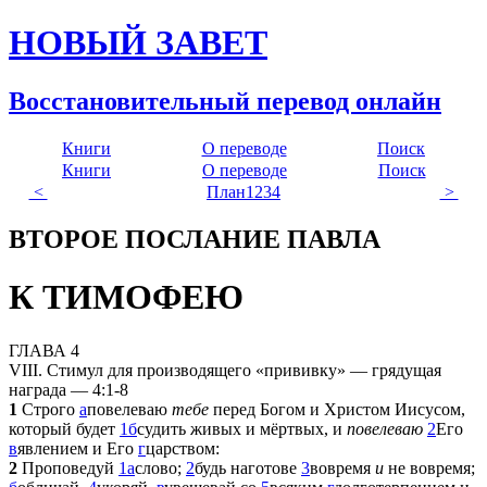
НОВЫЙ ЗАВЕТ
Восстановительный перевод онлайн
Книги
О переводе
Поиск
Книги
О переводе
Поиск
<
План
1
2
3
4
>
ВТОРОЕ ПОСЛАНИЕ ПАВЛА
К ТИМОФЕЮ
ГЛАВА 4
VIII. Стимул для производящего «прививку» — грядущая
награда — 4:1-8
1
Строго
а
повелеваю
тебе
перед Богом и Христом Иисусом,
который будет
1
б
судить живых и мёртвых, и
повелеваю
2
Его
в
явлением и Его
г
царством:
2
Проповедуй
1
а
слово;
2
будь наготове
3
вовремя
и
не вовремя;