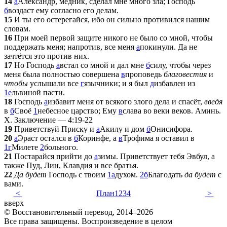
14
а
Александр, медник, сделал мне много зла; Господь
б
воздаст ему согласно его делам.
15
И ты его остерегайся, ибо он сильно противился нашим
словам.
16
При моей первой защите никого не было со мной, чтобы
поддержать меня; напротив, все меня
а
покинули. Да не
зачтётся это против них.
17
Но Господь
а
встал со мной и дал мне
б
силу, чтобы через
меня была полностью совершена
в
проповедь
благовестия
и
чтобы
услышали все
г
язычники; и я был
д
избавлен из
1
е
львиной пасти.
18
Господь
а
избавит меня от всякого злого дела и спасёт,
введя
в
б
Своё
1
небесное царство; Ему
в
слава во веки веков. Аминь.
X. Заключение — 4:19-22
19
Приветствуй Приску и
а
Акилу и дом
б
Онисифора.
20
а
Эраст остался в
б
Коринфе, а
в
Трофима я оставил в
1
г
Милете
2
больного.
21
Постарайся прийти до
а
зимы. Приветствует тебя Эвбул, а
также Пуд, Лин, Клавдия и все братья.
22
Да будет
Господь с твоим
1
а
духом.
2
б
Благодать
да будет
с
вами.
<
План
1
2
3
4
>
вверх
© Восстановительный перевод, 2014–2026
Все права защищены. Воспроизведение в целом