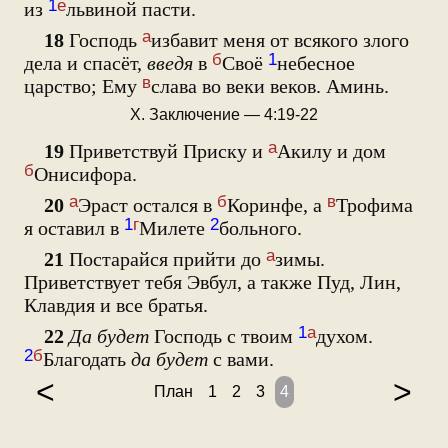
1
е
из
львиной пасти.
а
18
Господь
избавит меня от всякого злого
б
1
дела и спасёт,
введя
в
Своё
небесное
в
царство; Ему
слава во веки веков. Аминь.
X. Заключение — 4:19-22
а
19
Приветствуй Приску и
Акилу и дом
б
Онисифора.
а
б
в
20
Эраст остался в
Коринфе, а
Трофима
1
г
2
я оставил в
Милете
больного.
а
21
Постарайся прийти до
зимы.
Приветствует тебя Эвбул, а также Пуд, Лин,
Клавдия и все братья.
1
а
22
Да будет
Господь с твоим
духом.
2
б
Благодать
да будет
с вами.
<
>
План
1
2
3
4