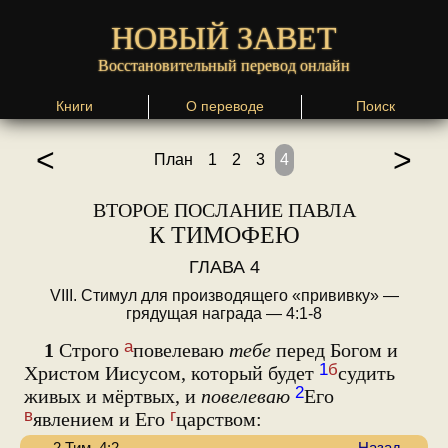
НОВЫЙ ЗАВЕТ
Восстановительный перевод онлайн
Книги
О переводе
Поиск
<
>
План
1
2
3
4
ВТОРОЕ ПОСЛАНИЕ ПАВЛА
К ТИМОФЕЮ
ГЛАВА 4
VIII. Стимул для производящего «прививку» —
грядущая награда — 4:1-8
а
1
Строго
повелеваю
тебе
перед Богом и
1
б
Христом Иисусом, который будет
судить
2
живых и мёртвых, и
повелеваю
Его
в
г
явлением и Его
царством: