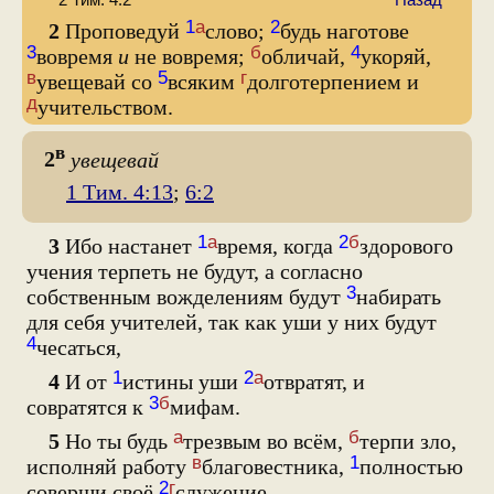
2 Тим. 4:2
Назад
1
а
2
2
Проповедуй
слово;
будь наготове
3
б
4
вовремя
и
не вовремя;
обличай,
укоряй,
в
5
г
увещевай со
всяким
долготерпением и
д
учительством.
в
2
увещевай
1 Тим. 4:13
;
6:2
1
а
2
б
3
Ибо настанет
время, когда
здорового
учения терпеть не будут, а согласно
3
собственным вожделениям будут
набирать
для себя учителей, так как уши у них будут
4
чесаться,
1
2
а
4
И от
истины уши
отвратят, и
3
б
совратятся к
мифам.
а
б
5
Но ты будь
трезвым во всём,
терпи зло,
в
1
исполняй работу
благовестника,
полностью
2
г
соверши своё
служение.