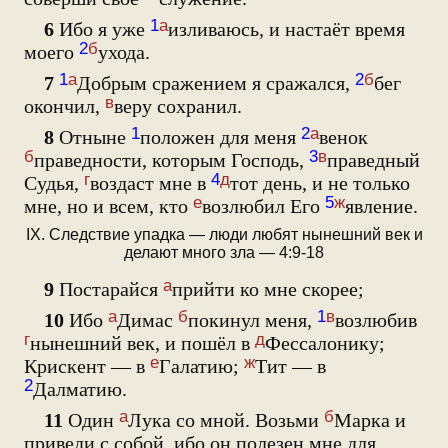
1
а
6
Ибо я уже
изливаюсь, и настаёт время
2
б
моего
ухода.
1
а
2
б
7
Добрым сражением я сражался,
бег
в
окончил,
веру сохранил.
1
2
а
8
Отныне
положен для меня
венок
б
3
в
праведности, которым Господь,
праведный
г
4
д
Судья,
воздаст мне в
тот день, и не только
е
5
ж
мне, но и всем, кто
возлюбил Его
явление.
IX. Следствие упадка — люди любят нынешний век и
делают много зла — 4:9-18
а
9
Постарайся
прийти ко мне скорее;
а
б
1
в
10
Ибо
Димас
покинул меня,
возлюбив
г
д
нынешний век, и пошёл в
Фессалонику;
е
ж
Крискент — в
Галатию;
Тит — в
2
Далматию.
а
б
11
Один
Лука со мной. Возьми
Марка и
приведи с собой, ибо он полезен мне для