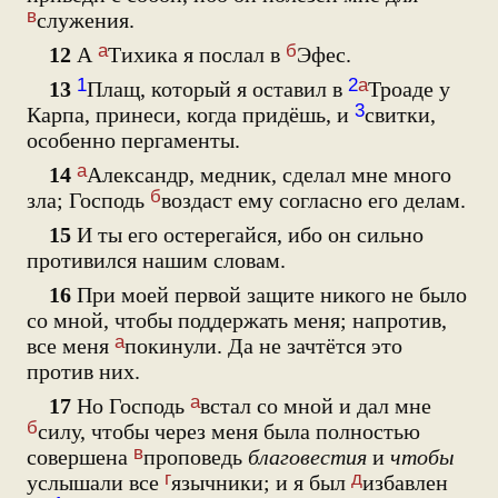
в
служения.
а
б
12
А
Тихика я послал в
Эфес.
1
2
а
13
Плащ, который я оставил в
Троаде у
3
Карпа, принеси, когда придёшь, и
свитки,
особенно пергаменты.
а
14
Александр, медник, сделал мне много
б
зла; Господь
воздаст ему согласно его делам.
15
И ты его остерегайся, ибо он сильно
противился нашим словам.
16
При моей первой защите никого не было
со мной, чтобы поддержать меня; напротив,
а
все меня
покинули. Да не зачтётся это
против них.
а
17
Но Господь
встал со мной и дал мне
б
силу, чтобы через меня была полностью
в
совершена
проповедь
благовестия
и
чтобы
г
д
услышали все
язычники; и я был
избавлен