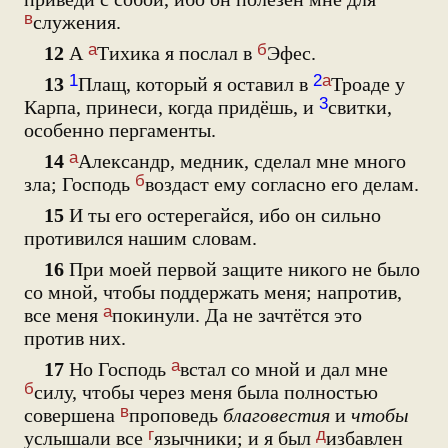
в
служения.
а
б
12
А
Тихика я послал в
Эфес.
1
2
а
13
Плащ, который я оставил в
Троаде у
3
Карпа, принеси, когда придёшь, и
свитки,
особенно пергаменты.
а
14
Александр, медник, сделал мне много
б
зла; Господь
воздаст ему согласно его делам.
15
И ты его остерегайся, ибо он сильно
противился нашим словам.
16
При моей первой защите никого не было
со мной, чтобы поддержать меня; напротив,
а
все меня
покинули. Да не зачтётся это
против них.
а
17
Но Господь
встал со мной и дал мне
б
силу, чтобы через меня была полностью
в
совершена
проповедь
благовестия
и
чтобы
г
д
услышали все
язычники; и я был
избавлен