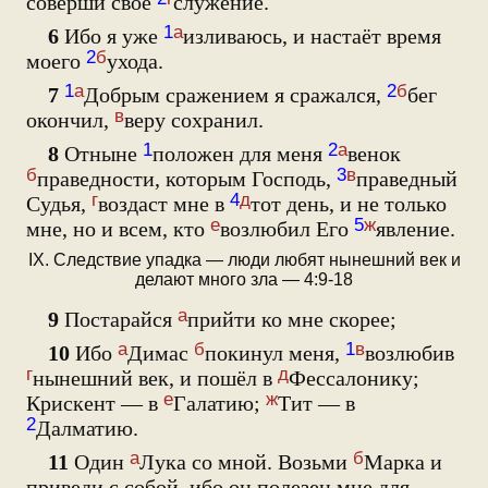
соверши своё
служение.
1
а
6
Ибо я уже
изливаюсь, и настаёт время
2
б
моего
ухода.
1
а
2
б
7
Добрым сражением я сражался,
бег
в
окончил,
веру сохранил.
1
2
а
8
Отныне
положен для меня
венок
б
3
в
праведности, которым Господь,
праведный
г
4
д
Судья,
воздаст мне в
тот день, и не только
е
5
ж
мне, но и всем, кто
возлюбил Его
явление.
IX. Следствие упадка — люди любят нынешний век и
делают много зла — 4:9-18
а
9
Постарайся
прийти ко мне скорее;
а
б
1
в
10
Ибо
Димас
покинул меня,
возлюбив
г
д
нынешний век, и пошёл в
Фессалонику;
е
ж
Крискент — в
Галатию;
Тит — в
2
Далматию.
а
б
11
Один
Лука со мной. Возьми
Марка и
приведи с собой, ибо он полезен мне для