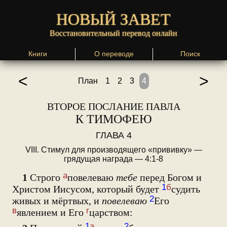
НОВЫЙ ЗАВЕТ
Восстановительный перевод онлайн
Книги
О переводе
Поиск
<
>
План
1
2
3
4
ВТОРОЕ ПОСЛАНИЕ ПАВЛА
К ТИМОФЕЮ
ГЛАВА 4
VIII. Стимул для производящего «прививку» —
грядущая награда — 4:1-8
а
1
Строго
повелеваю
тебе
перед Богом и
1
б
Христом Иисусом, который будет
судить
2
живых и мёртвых, и
повелеваю
Его
в
г
явлением и Его
царством:
1
а
2