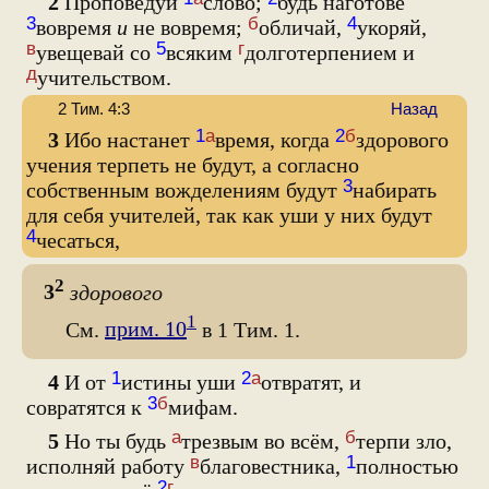
2
Проповедуй
слово;
будь наготове
3
б
4
вовремя
и
не вовремя;
обличай,
укоряй,
в
5
г
увещевай со
всяким
долготерпением и
д
учительством.
2 Тим. 4:3
Назад
1
а
2
б
3
Ибо настанет
время, когда
здорового
учения терпеть не будут, а согласно
3
собственным вожделениям будут
набирать
для себя учителей, так как уши у них будут
4
чесаться,
2
3
здорового
1
См.
прим. 10
в 1 Тим. 1.
1
2
а
4
И от
истины уши
отвратят, и
3
б
совратятся к
мифам.
а
б
5
Но ты будь
трезвым во всём,
терпи зло,
в
1
исполняй работу
благовестника,
полностью
2
г