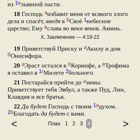
1
е
из
львиной пасти.
а
18
Господь
избавит меня от всякого злого
б
1
дела и спасёт,
введя
в
Своё
небесное
в
царство; Ему
слава во веки веков. Аминь.
X. Заключение — 4:19-22
а
19
Приветствуй Приску и
Акилу и дом
б
Онисифора.
а
б
в
20
Эраст остался в
Коринфе, а
Трофима
1
г
2
я оставил в
Милете
больного.
а
21
Постарайся прийти до
зимы.
Приветствует тебя Эвбул, а также Пуд, Лин,
Клавдия и все братья.
1
а
22
Да будет
Господь с твоим
духом.
2
б
Благодать
да будет
с вами.
<
>
План
1
2
3
4