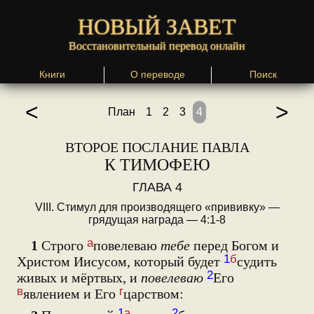
НОВЫЙ ЗАВЕТ
Восстановительный перевод онлайн
Книги
О переводе
Поиск
<
>
План
1
2
3
4
ВТОРОЕ ПОСЛАНИЕ ПАВЛА
К ТИМОФЕЮ
ГЛАВА 4
VIII. Стимул для производящего «прививку» —
грядущая награда — 4:1-8
а
1
Строго
повелеваю
тебе
перед Богом и
1
б
Христом Иисусом, который будет
судить
2
живых и мёртвых, и
повелеваю
Его
в
г
явлением и Его
царством:
1
а
2