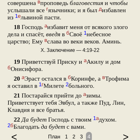
в
совершена
проповедь
благовестия
и
чтобы
г
д
услышали все
язычники; и я был
избавлен
1
е
из
львиной пасти.
а
18
Господь
избавит меня от всякого злого
б
1
дела и спасёт,
введя
в
Своё
небесное
в
царство; Ему
слава во веки веков. Аминь.
X. Заключение — 4:19-22
а
19
Приветствуй Приску и
Акилу и дом
б
Онисифора.
а
б
в
20
Эраст остался в
Коринфе, а
Трофима
1
г
2
я оставил в
Милете
больного.
а
21
Постарайся прийти до
зимы.
Приветствует тебя Эвбул, а также Пуд, Лин,
Клавдия и все братья.
1
а
22
Да будет
Господь с твоим
духом.
2
б
Благодать
да будет
с вами.
<
>
План
1
2
3
4