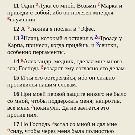
а
б
11
Один
Лука со мной. Возьми
Марка и
приведи с собой, ибо он полезен мне для
в
служения.
а
б
12
А
Тихика я послал в
Эфес.
1
2
а
13
Плащ, который я оставил в
Троаде у
3
Карпа, принеси, когда придёшь, и
свитки,
особенно пергаменты.
а
14
Александр, медник, сделал мне много
б
зла; Господь
воздаст ему согласно его делам.
15
И ты его остерегайся, ибо он сильно
противился нашим словам.
16
При моей первой защите никого не было
со мной, чтобы поддержать меня; напротив,
а
все меня
покинули. Да не зачтётся это
против них.
а
17
Но Господь
встал со мной и дал мне
б
силу, чтобы через меня была полностью