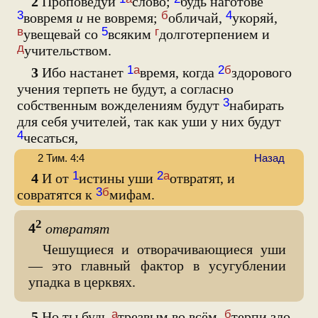
2
Проповедуй
слово;
будь наготове
3
б
4
вовремя
и
не вовремя;
обличай,
укоряй,
в
5
г
увещевай со
всяким
долготерпением и
д
учительством.
1
а
2
б
3
Ибо настанет
время, когда
здорового
учения терпеть не будут, а согласно
3
собственным вожделениям будут
набирать
для себя учителей, так как уши у них будут
4
чесаться,
2 Тим. 4:4
Назад
1
2
а
4
И от
истины уши
отвратят, и
3
б
совратятся к
мифам.
2
4
отвратят
Чешущиеся и отворачивающиеся уши
— это главный фактор в усугублении
упадка в церквях.
а
б
5
Но ты будь
трезвым во всём,
терпи зло,