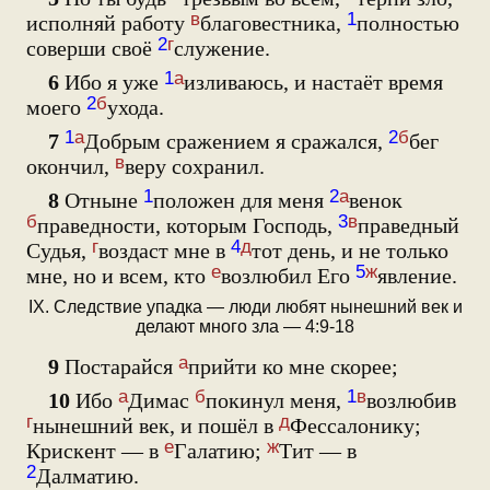
в
1
исполняй работу
благовестника,
полностью
2
г
соверши своё
служение.
1
а
6
Ибо я уже
изливаюсь, и настаёт время
2
б
моего
ухода.
1
а
2
б
7
Добрым сражением я сражался,
бег
в
окончил,
веру сохранил.
1
2
а
8
Отныне
положен для меня
венок
б
3
в
праведности, которым Господь,
праведный
г
4
д
Судья,
воздаст мне в
тот день, и не только
е
5
ж
мне, но и всем, кто
возлюбил Его
явление.
IX. Следствие упадка — люди любят нынешний век и
делают много зла — 4:9-18
а
9
Постарайся
прийти ко мне скорее;
а
б
1
в
10
Ибо
Димас
покинул меня,
возлюбив
г
д
нынешний век, и пошёл в
Фессалонику;
е
ж
Крискент — в
Галатию;
Тит — в
2
Далматию.