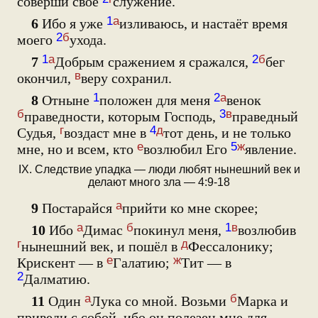
соверши своё
служение.
1
а
6
Ибо я уже
изливаюсь, и настаёт время
2
б
моего
ухода.
1
а
2
б
7
Добрым сражением я сражался,
бег
в
окончил,
веру сохранил.
1
2
а
8
Отныне
положен для меня
венок
б
3
в
праведности, которым Господь,
праведный
г
4
д
Судья,
воздаст мне в
тот день, и не только
е
5
ж
мне, но и всем, кто
возлюбил Его
явление.
IX. Следствие упадка — люди любят нынешний век и
делают много зла — 4:9-18
а
9
Постарайся
прийти ко мне скорее;
а
б
1
в
10
Ибо
Димас
покинул меня,
возлюбив
г
д
нынешний век, и пошёл в
Фессалонику;
е
ж
Крискент — в
Галатию;
Тит — в
2
Далматию.
а
б
11
Один
Лука со мной. Возьми
Марка и
приведи с собой, ибо он полезен мне для