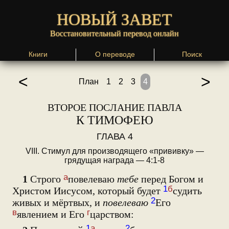
НОВЫЙ ЗАВЕТ
Восстановительный перевод онлайн
Книги
О переводе
Поиск
<
>
План
1
2
3
4
ВТОРОЕ ПОСЛАНИЕ ПАВЛА
К ТИМОФЕЮ
ГЛАВА 4
VIII. Стимул для производящего «прививку» —
грядущая награда — 4:1-8
а
1
Строго
повелеваю
тебе
перед Богом и
1
б
Христом Иисусом, который будет
судить
2
живых и мёртвых, и
повелеваю
Его
в
г
явлением и Его
царством:
1
а
2