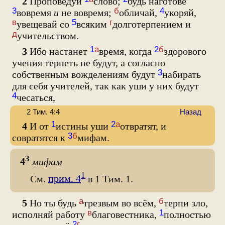
2
Проповедуй
слово;
будь наготове
3
б
4
вовремя
и
не вовремя;
обличай,
укоряй,
в
5
г
увещевай со
всяким
долготерпением и
д
учительством.
1
а
2
б
3
Ибо настанет
время, когда
здорового
учения терпеть не будут, а согласно
3
собственным вожделениям будут
набирать
для себя учителей, так как уши у них будут
4
чесаться,
2 Тим. 4:4
Назад
1
2
а
4
И от
истины уши
отвратят, и
3
б
совратятся к
мифам.
3
4
мифам
1
См.
прим. 4
в 1 Тим. 1.
а
б
5
Но ты будь
трезвым во всём,
терпи зло,
в
1
исполняй работу
благовестника,
полностью
2
г