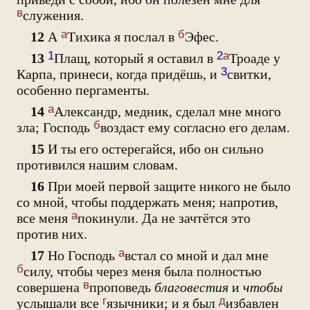
в
служения.
а
б
12
А
Тихика я послал в
Эфес.
1
2
а
13
Плащ, который я оставил в
Троаде у
3
Карпа, принеси, когда придёшь, и
свитки,
особенно пергаменты.
а
14
Александр, медник, сделал мне много
б
зла; Господь
воздаст ему согласно его делам.
15
И ты его остерегайся, ибо он сильно
противился нашим словам.
16
При моей первой защите никого не было
со мной, чтобы поддержать меня; напротив,
а
все меня
покинули. Да не зачтётся это
против них.
а
17
Но Господь
встал со мной и дал мне
б
силу, чтобы через меня была полностью
в
совершена
проповедь
благовестия
и
чтобы
г
д
услышали все
язычники; и я был
избавлен