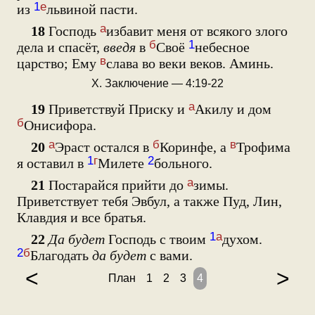
1
е
из
львиной пасти.
а
18
Господь
избавит меня от всякого злого
б
1
дела и спасёт,
введя
в
Своё
небесное
в
царство; Ему
слава во веки веков. Аминь.
X. Заключение — 4:19-22
а
19
Приветствуй Приску и
Акилу и дом
б
Онисифора.
а
б
в
20
Эраст остался в
Коринфе, а
Трофима
1
г
2
я оставил в
Милете
больного.
а
21
Постарайся прийти до
зимы.
Приветствует тебя Эвбул, а также Пуд, Лин,
Клавдия и все братья.
1
а
22
Да будет
Господь с твоим
духом.
2
б
Благодать
да будет
с вами.
<
>
План
1
2
3
4